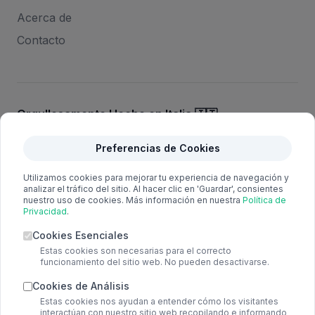
Acerca de
Contacto
Orgullosamente Hecho en Italia 🇮🇹
Hera está diseñado y producido por CTA Electronics Srl,
Preferencias de Cookies
Italia. Excelencia italiana en electrónica industrial, operando
en el sector desde 1992.
Utilizamos cookies para mejorar tu experiencia de navegación y
analizar el tráfico del sitio. Al hacer clic en 'Guardar', consientes
nuestro uso de cookies. Más información en nuestra
Política de
Privacidad
.
En todo momento, manejamos tus datos con
extremo cuidado y seguridad. Ninguno de tus datos
Cookies Esenciales
es accesible para nadie más que tú y siempre
Estas cookies son necesarias para el correcto
funcionamiento del sitio web. No pueden desactivarse.
cumplimos plenamente con el reglamento GDPR.
Cookies de Análisis
Estas cookies nos ayudan a entender cómo los visitantes
interactúan con nuestro sitio web recopilando e informando